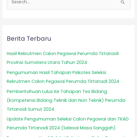
S
e
a
r
Berita Terbaru
c
h
Hasil Rekrutmen Calon Pegawai Perumda Tirtanadi
f
Provinsi Sumatera Utara Tahun 2024
o
Pengumuman Hasil Tahapan Psikotes Seleksi
r
Rekrutmen Calon Pegawai Perumda Tirtanadi 2024
:
Pemberitahuan Lulus Ke Tahapan Tes Bidang
(Kompetensi Bidang Teknik dan Non Teknik) Perumda
Tirtanadi Sumut 2024
Update Pengumuman Seleksi Calon Pegawai dan TKAD
Perumda Tirtanadi 2024 (Selesai Masa Sanggah)