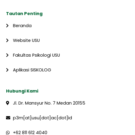
Tautan Penting
Beranda
Website USU
Fakultas Psikologi USU
Aplikasi SISKOLOG
Hubungi Kami
Jl. Dr. Mansyur No. 7 Medan 20155
p3m[at]usu[dot]ac[dot]id
+62 811 612 4040