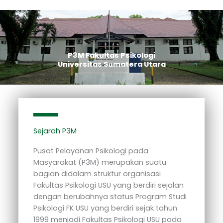
Skip
to
content
P3M Fakultas Psikologi
Universitas Sumatera Utara
Sejarah P3M
Pusat Pelayanan Psikologi pada
Masyarakat (P3M) merupakan suatu
bagian didalam struktur organisasi
Fakultas Psikologi USU yang berdiri sejalan
dengan berubahnya status Program Studi
Psikologi FK USU yang berdiri sejak tahun
1999 menjadi Fakultas Psikologi USU pada